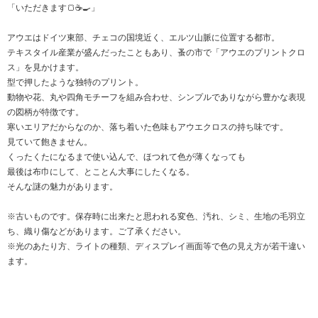
「いただきます🍞☕️🍳」
アウエはドイツ東部、チェコの国境近く、エルツ山脈に位置する都市。
テキスタイル産業が盛んだったこともあり、蚤の市で「アウエのプリントクロ
ス」を見かけます。
型で押したような独特のプリント。
動物や花、丸や四角モチーフを組み合わせ、シンプルでありながら豊かな表現
の図柄が特徴です。
寒いエリアだからなのか、落ち着いた色味もアウエクロスの持ち味です。
見ていて飽きません。
くったくたになるまで使い込んで、ほつれて色が薄くなっても
最後は布巾にして、とことん大事にしたくなる。
そんな謎の魅力があります。
※古いものです。保存時に出来たと思われる変色、汚れ、シミ、生地の毛羽立
ち、織り傷などがあります。ご了承ください。
※光のあたり方、ライトの種類、ディスプレイ画面等で色の見え方が若干違い
ます。