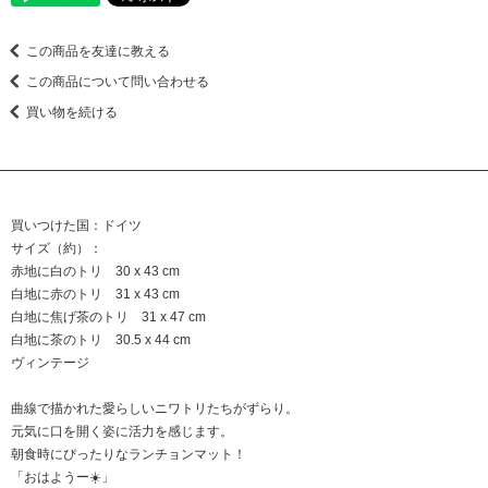
この商品を友達に教える
この商品について問い合わせる
買い物を続ける
買いつけた国：ドイツ
サイズ（約）：
赤地に白のトリ 30 x 43 cm
白地に赤のトリ 31 x 43 cm
白地に焦げ茶のトリ 31 x 47 cm
白地に茶のトリ 30.5 x 44 cm
ヴィンテージ
曲線で描かれた愛らしいニワトリたちがずらり。
元気に口を開く姿に活力を感じます。
朝食時にぴったりなランチョンマット！
「おはようー☀️」