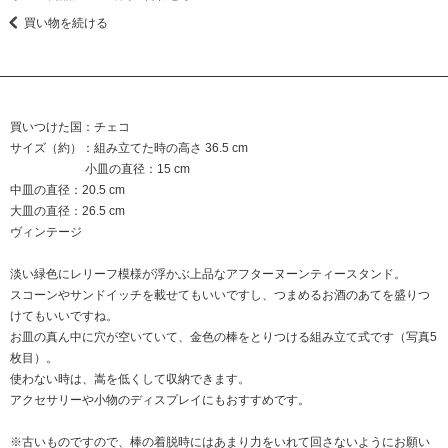
買い物を続ける
買いつけた国：チェコ
サイズ（約）：組み立てた時の高さ 36.5 cm
小皿の直径：15 cm
中皿の直径：20.5 cm
大皿の直径：26.5 cm
ヴィンテージ
淡い緑色にレリーフ模様が浮かぶ上品なアフターヌーンティースタンド。
スコーンやサンドイッチを載せてもいいですし、つまめるお酒のあてを盛りつ
けてもいいですね。
お皿の真ん中に穴が空いていて、金色の棒をとりつける組み立て式です（写真5
枚目）。
使わない時は、嵩を低くして収納できます。
アクセサリーや小物のディスプレイにもおすすめです。
※古いものですので、棒の着脱時にはあまり力をいれて回さないようにお願い