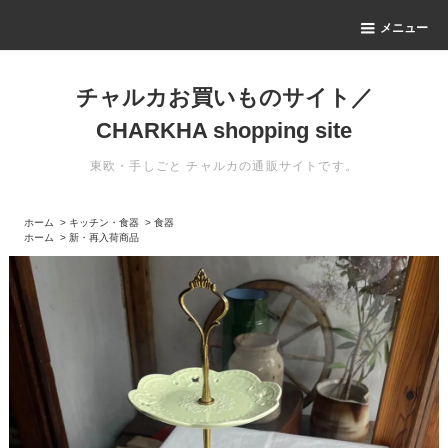
メニュー
チャルカお買いものサイト／
CHARKHA shopping site
東欧・手しごと チャルカの通販サイトです。
ホーム
>
キッチン・食器
>
食器
ホーム
>
新・再入荷商品