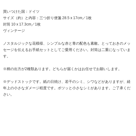
買いつけた国：ドイツ
サイズ（約）と内容：三つ折り便箋 28.5 x 17cm／1枚
封筒 10 x 17.3cm／1枚
ヴィンテージ
ノスタルジックな花模様、シンプルな赤と青の配色も素敵。とっておきのメッ
セージを伝えるお手紙セットとしてご愛用ください。封筒は二重になっていま
す。
※柄の出方が2種類あります。どちらが届くかはお任せでお願いします。
※デッドストックです。紙の日焼け、若干のシミ、シワなどがありますが、経
年上の小さなダメージ程度です。ポツッと小さなシミがあります。ご了承くだ
さい。