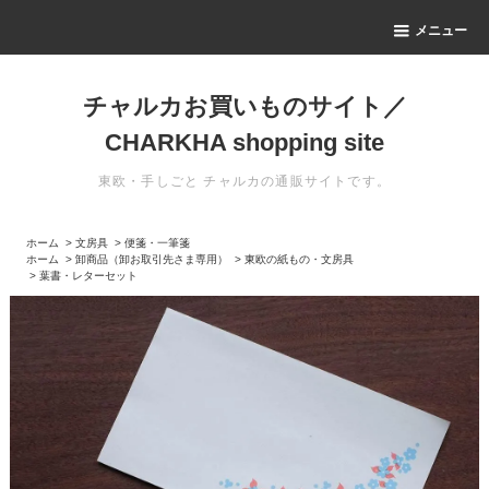
メニュー
チャルカお買いものサイト／
CHARKHA shopping site
東欧・手しごと チャルカの通販サイトです。
ホーム
>
文房具
>
便箋・一筆箋
ホーム
>
卸商品（卸お取引先さま専用）
>
東欧の紙もの・文房具
>
葉書・レターセット