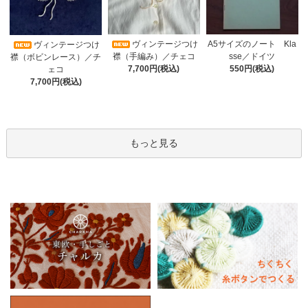
ヴィンテージつけ
A5サイズのノート Kla
ヴィンテージつけ
襟（手編み）／チェコ
sse／ドイツ
襟（ボビンレース）／チ
7,700円(税込)
550円(税込)
ェコ
7,700円(税込)
もっと見る