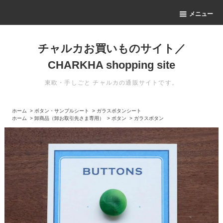
メニュー
チャルカお買いものサイト／
CHARKHA shopping site
東欧・手しごと チャルカの通販サイトです。
ホーム
>
ボタン・サンプルシート
>
ガラスボタンシート
ホーム
>
卸商品（卸お取引先さま専用）
>
ボタン
>
ガラスボタン