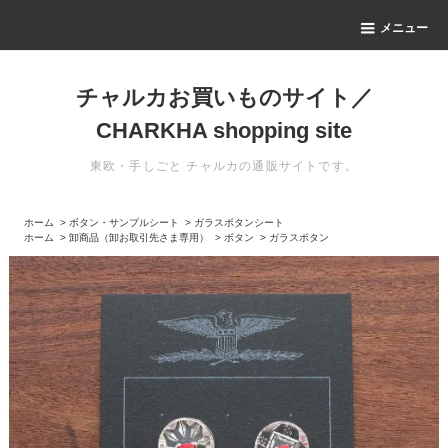
メニュー
チャルカお買いものサイト／
CHARKHA shopping site
東欧・手しごと チャルカの通販サイトです。
ホーム
>
ボタン・サンプルシート
>
ガラスボタンシート
ホーム
>
卸商品（卸お取引先さま専用）
>
ボタン
>
ガラスボタン