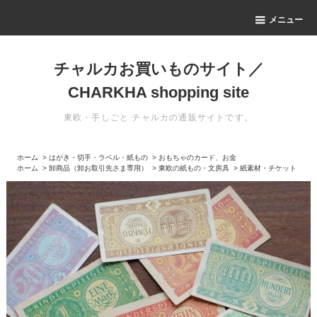
メニュー
チャルカお買いものサイト／
CHARKHA shopping site
東欧・手しごと チャルカの通販サイトです。
ホーム
>
はがき・切手・ラベル・紙もの
>
おもちゃのカード、お金
ホーム
>
卸商品（卸お取引先さま専用）
>
東欧の紙もの・文房具
>
紙素材・チケット