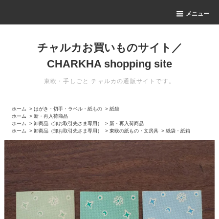
メニュー
チャルカお買いものサイト／
CHARKHA shopping site
東欧・手しごと チャルカの通販サイトです。
ホーム
>
はがき・切手・ラベル・紙もの
>
紙袋
ホーム
>
新・再入荷商品
ホーム
>
卸商品（卸お取引先さま専用）
>
新・再入荷商品
ホーム
>
卸商品（卸お取引先さま専用）
>
東欧の紙もの・文房具
>
紙袋・紙箱