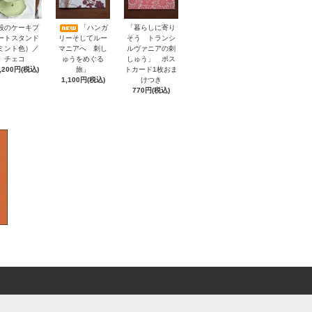
「暮らしに寄り
段のケーキプ
「ハンガ
そう トランシ
ートスタンド
リーそしてルー
ルヴァニアの刺
ミント色）／
マニアへ 刺し
しゅう」 ポス
チェコ
ゅうをめぐる
トカード1枚おま
,200円(税込)
旅」
けつき
1,100円(税込)
770円(税込)