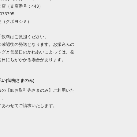
支店（支店番号：443）
73795
美（クボヨシミ）
手数料はご負担ください。
金確認後の発送となります。お振込みの
ングと営業日のかねあいによっては、発
お日にちがかかる場合があります。
い(卸先さまのみ)
カの【卸お取引先さまのみ】ご利用いた
す。
にあわせてご請求いたします。