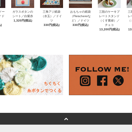
ノー
おもちゃの紙袋
ガラスボタンの
三角アジ紙袋
三段のケーキプ
三
e／ド
（Fleischereiな
シート／白紫赤
（水玉）／ドイ
レートスタンド
レ
ど）／ドイツ
1,320円(税込)
ツ
（くす黄緑）／
（
)
330円(税込)
330円(税込)
チェコ
13,200円(税込)
13