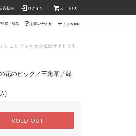
会員登録
ログイン
カート(
0
)
ガ登録・解除
お問い合わせ
follow me
手しごと チャルカの通販サイトです。
の花のピック／三角草／緑
込)
SOLD OUT