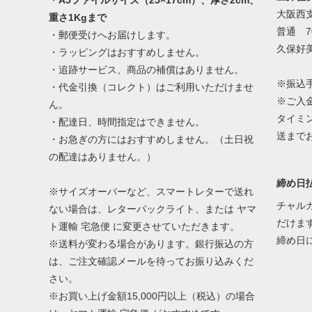
・
A5ファイルサイズ（25×17cm）、厚さ2cm、
大阪西
重さ1Kgまで
普通 70
・郵便受けへお届けします。
久保好
・ラッピングはおすすめしません。
・追跡サービス、商品の補償はありません。
※振込
・代金引換（コレクト）はご利用いただけませ
※ご入
ん。
タイミ
・配達日、時間指定はできません。
送まで
・お急ぎの方にはおすすめしません。（土日祝
の配達はありません。）
締め日払
※サイズオーバーなど、スマートレターで送れ
チャル
ない場合は、レターパックライト、または ヤマ
だけま
ト運輸 宅急便 に変更させていただきます。
締め日
※送料が変わる場合があります。銀行振込の方
は、ご注文確認メールを待ってお振り込みくだ
さい。
※お買い上げ金額15,000円以上（税込）の場合