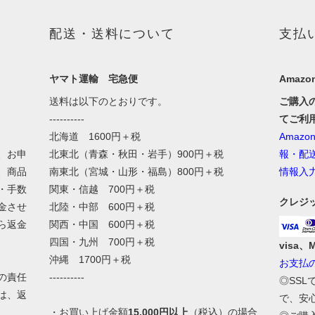
配送・送料について
支払
ヤマト運輸 宅急便
Amazon
送料は以下のとおりです。
ご購入
----------
てご利
北海道 1600円＋税
Amaz
、お申
北東北（青森・秋田・岩手）900円＋税
報・配
、商品
南東北（宮城・山形・福島）800円＋税
情報入
・手数
関東・信越 700円＋税
クレジ
金させ
北陸・中部 600円＋税
ら返金
関西・中国 600円＋税
四国・九州 700円＋税
visa、
沖縄 1700円＋税
お支払
の責任
----------
◎SS
は、返
で、安
・お買い上げ金額
15,000円以上
（税込）の場合