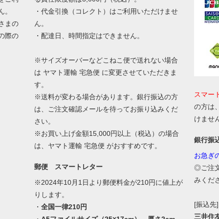
ん。
・代金引換（コレクト）はご利用いただけませ
さまの
ん。
の際の
・配達日、時間指定はできません。
。
※サイズオーバーなどこねこ便で送れない場合
は ヤマト運輸 宅急便 に変更させていただきま
す。
スマー
※送料が変わる場合があります。銀行振込の方
の方は
は、ご注文確認メールを待ってお振り込みくだ
けませ
さい。
※お買い上げ金額15,000円以上（税込）の場合
銀行振
は、ヤマト運輸 宅急便 がおすすめです。
お急ぎ
郵便 スマートレター
◎ご注
みくだ
※2024年10月1日より郵便料金が210円に値上が
りします。
[振込先]
・
全国一律210円
三井住