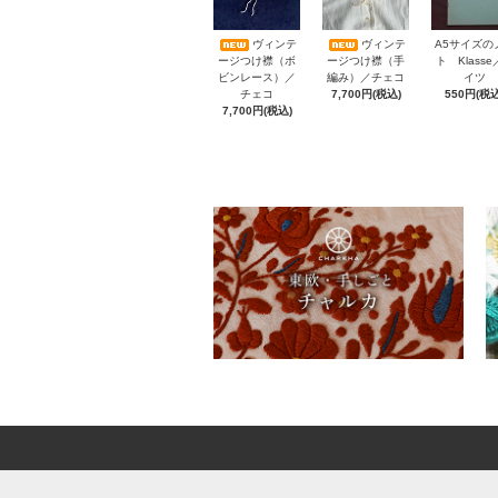
A5サイズの
ヴィンテ
ヴィンテ
ト Klass
ージつけ襟（ボ
ージつけ襟（手
イツ
ビンレース）／
編み）／チェコ
550円(税込
チェコ
7,700円(税込)
7,700円(税込)