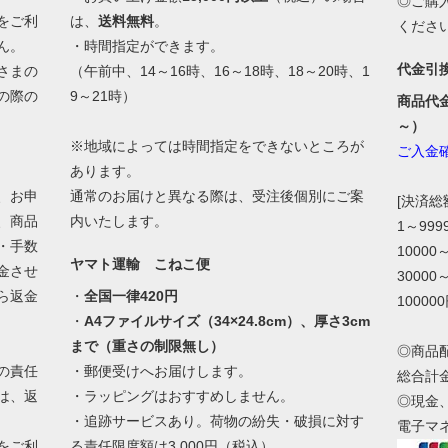
◎ご購
をご利
は、
送料無料
。
くださ
ん。
・時間指定ができます。
代金引
さまの
（午前中、14～16時、16～18時、18～20時、1
の際の
9～21時）
商品代
。
～）
※地域によっては時間指定をできないところが
ご入金
あります。
、お申
通常のお届けと異なる際は、受注後個別にご案
[決済
、商品
内いたします。
1～99
・手数
10000
ヤマト運輸 こねこ便
金させ
30000
ら返金
・
全国一律420円
10000
・
A4ファイルサイズ（34×24.8cm）、厚さ3cm
まで（重さの制限無し）
◎商品
の責任
・郵便受けへお届けします。
総合計
は、返
・ラッピングはおすすめしません。
◎現金
・追跡サービスあり。荷物の紛失・破損に対す
電子マ
をご利
る責任限度額は3,000円（税込）。