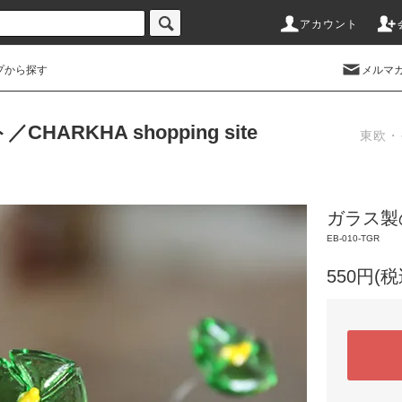
アカウント
プから探す
メルマ
RKHA shopping site
東欧・
ガラス製
EB-010-TGR
550円(税