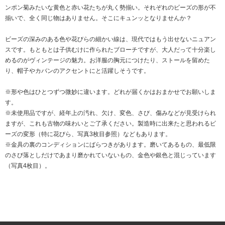
ンポン菊みたいな黄色と赤い花たちが丸く勢揃い。それぞれのビーズの形が不
揃いで、全く同じ物はありません。そこにキュンッとなりませんか？
ビーズの深みのある色や花びらの細かい線は、現代ではもう出せないニュアン
スです。もともとは子供むけに作られたブローチですが、大人だって十分楽し
めるのがヴィンテージの魅力。お洋服の胸元につけたり、ストールを留めた
り、帽子やカバンのアクセントにと活躍しそうです。
※形や色はひとつずつ微妙に違います。どれが届くかはおまかせでお願いしま
す。
※未使用品ですが、経年上の汚れ、欠け、変色、さび、傷みなどが見受けられ
ますが、これも古物の味わいとご了承ください。製造時に出来たと思われるビ
ーズの変形（特に花びら、写真3枚目参照）などもあります。
※金具の裏のコンディションにばらつきがあります。磨いてあるもの、最低限
のさび落としだけであまり磨かれていないもの、金色や銀色と混じっています
（写真4枚目）。