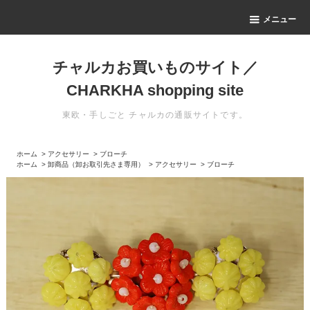
メニュー
チャルカお買いものサイト／
CHARKHA shopping site
東欧・手しごと チャルカの通販サイトです。
ホーム
>
アクセサリー
>
ブローチ
ホーム
>
卸商品（卸お取引先さま専用）
>
アクセサリー
>
ブローチ