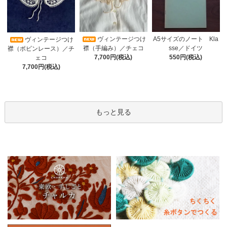
ヴィンテージつけ
A5サイズのノート Kla
ヴィンテージつけ
襟（手編み）／チェコ
sse／ドイツ
襟（ボビンレース）／チ
7,700円(税込)
550円(税込)
ェコ
7,700円(税込)
もっと見る