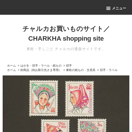
メニュー
チャルカお買いものサイト／
CHARKHA shopping site
東欧・手しごと チャルカの通販サイトです。
ホーム
>
はがき・切手・ラベル・紙もの
>
切手
ホーム
>
卸商品（卸お取引先さま専用）
>
東欧の紙もの・文房具
>
切手・ラベル