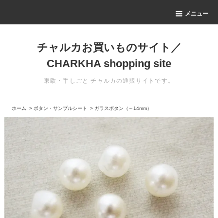
メニュー
チャルカお買いものサイト／
CHARKHA shopping site
東欧・手しごと チャルカの通販サイトです。
ホーム
>
ボタン・サンプルシート
>
ガラスボタン（～14mm）