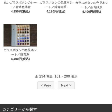
丸いガラスボタンのシー
ガラスボタンの色見本シ
ガラスボタンの色見本シ
ト／青水色薄青
ート／緑青赤系
ート／茶青緑系
4,950円(税込)
4,180円(税込)
4,400円(税込)
ガラスボタンの色見本シ
ート／茶青系
4,400円(税込)
234
161
200
全
商品
-
表示
< Prev
Next >
カテゴリーから探す