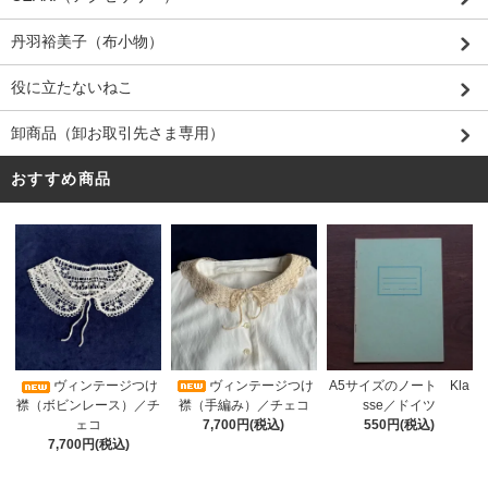
丹羽裕美子（布小物）
役に立たないねこ
卸商品（卸お取引先さま専用）
おすすめ商品
ヴィンテージつけ
A5サイズのノート Kla
ヴィンテージつけ
襟（手編み）／チェコ
sse／ドイツ
襟（ボビンレース）／チ
7,700円(税込)
550円(税込)
ェコ
7,700円(税込)