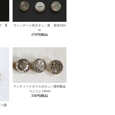
穴 直
ヴィンテージ貝ボタン／黒 直径23m
m
275円(税込)
アンティークガラスボタン／透明裏金
つぶつぶ 14mm
330円(税込)
三つ葉