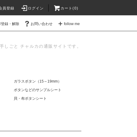
会員登録
ログイン
カート(
0
)
ガ登録・解除
お問い合わせ
follow me
手しごと チャルカの通販サイトです。
ガラスボタン（15～19mm）
ボタンなどのサンプルシート
貝・布ボタンシート