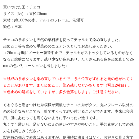
買いつけた国：チェコ
サイズ（約）：直径26mm
素材：綿100%の糸、アルミのフレーム、洗濯可
染色：日本
チェコの糸ボタンを天然の染料液を使ってチャルカで染め直しました。
染めムラ等も含めて手染めのニュアンスとしてお楽しみください。
（26mmは既にメーカー製造中止で、チャルカがストックしているものがなく
なると廃盤になります。残り少ない色もあり、たくさんある色を染め直して26
mmの色バリエーションを出しました）
※既成の糸ボタンを染め直しているので、糸の位置がずれると元の色が出てく
ることがあります。また染めムラ、染め残しなどがあります（写真2枚目）。
※色止めの処置をしていますが、多少色落ちします。ご注意ください。
ぐるぐると巻きつけた糸模様が素敵なチェコの糸ボタン。丸いフレーム以外の
糸の部分ならどこでも、針ですくって縫い付けることができます。本来は寝具
用、肌にあたっても痛くないように平べったい造りです。
丸くて可愛い形、足がないゆえの使いやすさや軽いこと。手芸素材としての魅
力をお楽しみください。
製造時の都合で表裏はありますが、使用時に決まりはなく、お好きな見え方で