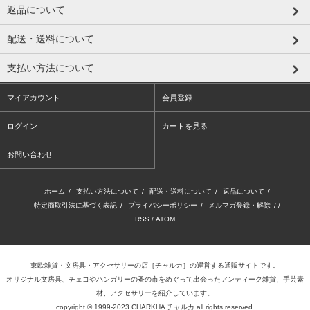
返品について
配送・送料について
支払い方法について
マイアカウント
会員登録
ログイン
カートを見る
お問い合わせ
ホーム
/
支払い方法について
/
配送・送料について
/
返品について
/
特定商取引法に基づく表記
/
プライバシーポリシー
/
メルマガ登録・解除
/ /
RSS
/
ATOM
東欧雑貨・文房具・アクセサリーの店
［チャルカ］
の運営する通販サイトです。
オリジナル文房具、チェコやハンガリーの蚤の市をめぐって出会ったアンティーク雑貨、手芸素
材、アクセサリーを紹介しています。
copyright © 1999-2023 CHARKHA チャルカ all rights reserved.