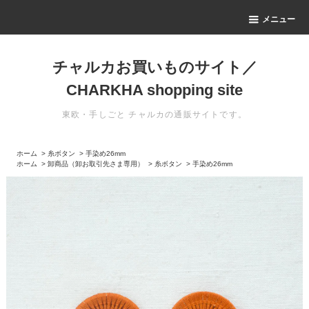
メニュー
チャルカお買いものサイト／
CHARKHA shopping site
東欧・手しごと チャルカの通販サイトです。
ホーム
>
糸ボタン
>
手染め26mm
ホーム
>
卸商品（卸お取引先さま専用）
>
糸ボタン
>
手染め26mm