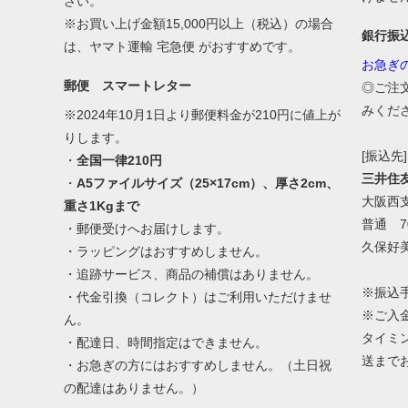
さい。
※お買い上げ金額15,000円以上（税込）の場合
銀行振
は、ヤマト運輸 宅急便 がおすすめです。
お急ぎ
郵便 スマートレター
◎ご注
みくだ
※2024年10月1日より郵便料金が210円に値上が
りします。
[振込先]
・
全国一律210円
三井住
・
A5ファイルサイズ（25×17cm）、厚さ2cm、
大阪西
重さ1Kgまで
普通 70
・郵便受けへお届けします。
久保好
・ラッピングはおすすめしません。
・追跡サービス、商品の補償はありません。
※振込
・代金引換（コレクト）はご利用いただけませ
※ご入
ん。
タイミ
・配達日、時間指定はできません。
送まで
・お急ぎの方にはおすすめしません。（土日祝
の配達はありません。）