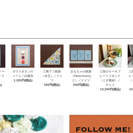
ノー
おもちゃの紙袋
ガラスボタンの
三角アジ紙袋
三段のケーキプ
三
e／ド
（Fleischereiな
シート／白紫赤
（水玉）／ドイ
レートスタンド
レ
ど）／ドイツ
1,320円(税込)
ツ
（くす黄緑）／
（
)
330円(税込)
330円(税込)
チェコ
13,200円(税込)
13