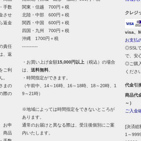
・手数
関東・信越 700円＋税
クレジ
金させ
北陸・中部 600円＋税
ら返金
関西・中国 600円＋税
四国・九州 700円＋税
visa、
沖縄 1700円＋税
お支払
の責任
----------
◎SS
は、返
で、安
・お買い上げ金額
15,000円以上
（税込）の場合
◎ご購
をご利
は、
送料無料
。
くださ
ん。
・時間指定ができます。
代金引
さまの
（午前中、14～16時、16～18時、18～20時、1
の際の
9～21時）
商品代
。
～）
※地域によっては時間指定をできないところが
ご入金
あります。
、お申
通常のお届けと異なる際は、受注後個別にご案
[決済
、商品
内いたします。
1～99
・手数