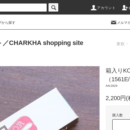
アカウント
プから探す
メルマ
RKHA shopping site
東欧・
箱入りKO
（1561
AN-2829
2,200円
購入数