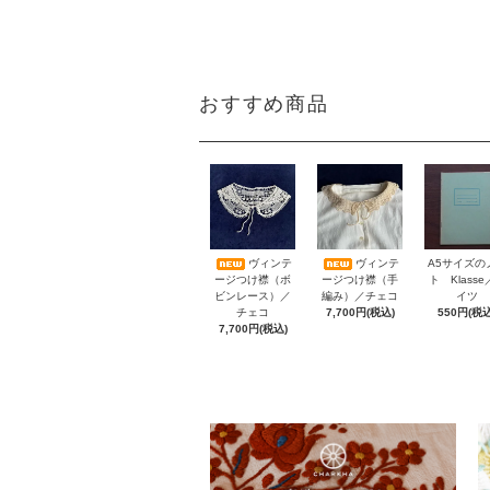
おすすめ商品
A5サイズの
ヴィンテ
ヴィンテ
ト Klass
ージつけ襟（ボ
ージつけ襟（手
イツ
ビンレース）／
編み）／チェコ
550円(税込
チェコ
7,700円(税込)
7,700円(税込)