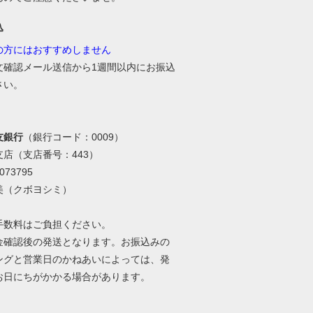
込
の方にはおすすめしません
文確認メール送信から1週間以内にお振込
さい。
友銀行
（銀行コード：0009）
支店（支店番号：443）
73795
美（クボヨシミ）
手数料はご負担ください。
金確認後の発送となります。お振込みの
ングと営業日のかねあいによっては、発
お日にちがかかる場合があります。