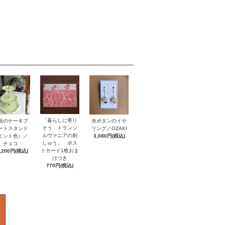
「暮らしに寄り
段のケーキプ
糸ボタンのイヤ
そう トランシ
ートスタンド
リング／OZAKI
ルヴァニアの刺
ミント色）／
3,080円(税込)
しゅう」 ポス
チェコ
トカード1枚おま
,200円(税込)
けつき
770円(税込)